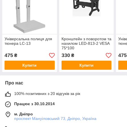
Універсальна полиця для
Кронштейн з поворотом та
Унів
тюнера LC-13
нахилом LED-813-2 VESA
тюне
75*100
475
330
475
₴
₴
Купити
Купити
Про нас
100% позитивних з 20 відгуків за рік
Працює з 30.10.2014
м. Дніпро
проспект Мануіловський 73, Дніпро, Україна