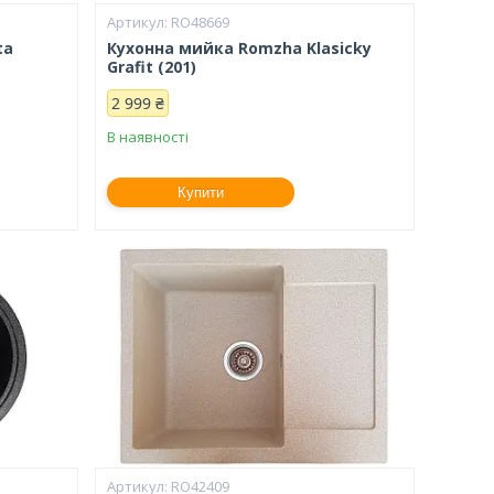
RO48669
ta
Кухонна мийка Romzha Klasicky
Grafit (201)
2 999 ₴
В наявності
Купити
RO42409