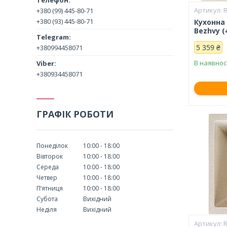
+380 (99) 445-80-71
+380 (93) 445-80-71
Кухонна
Bezhvy (
5 359 ₴
+380994458071
В наявнос
+380934458071
ГРАФІК РОБОТИ
Понеділок
10:00
18:00
Вівторок
10:00
18:00
Середа
10:00
18:00
Четвер
10:00
18:00
Пʼятниця
10:00
18:00
Субота
Вихідний
Неділя
Вихідний