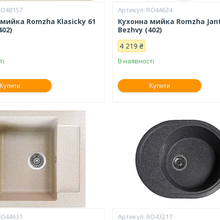
RO48157
RO44624
 мийка Romzha Klasicky 61
Кухонна мийка Romzha Jan
402)
Bezhvy (402)
4 219 ₴
ті
В наявності
Купити
Купити
RO44631
RO43217