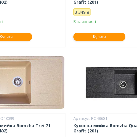
402)
Grafit (201)
3 349 ₴
ті
В наявності
Купити
Купити
RO48099
RO48681
 мийка Romzha Trei 71
Кухонна мийка Romzha Qu
402)
Grafit (201)