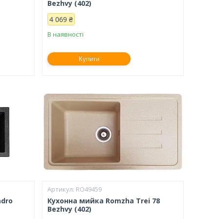
Bezhvy (402)
4 069 ₴
В наявності
Купити
RO49459
adro
Кухонна мийка Romzha Trei 78
Bezhvy (402)