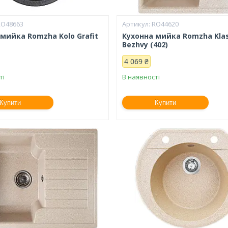
RO48663
RO44620
мийка Romzha Kolo Grafit
Кухонна мийка Romzha Klas
Bezhvy (402)
4 069 ₴
ті
В наявності
Купити
Купити