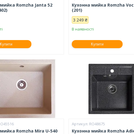
 мийка Romzha Janta 52
Кухонна мийка Romzha Voce
402)
(201)
3 249 ₴
ті
В наявності
Купити
Купити
RO45516
RO48675
 мийка Romzha Mira U-540
Кухонна мийка Romzha Adi