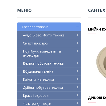
САНТЕХ
Каталог товарів
МИЙКИ КУ
Аудіо Відео, Фото техніка
Смарт пристрої
Ноутбуки, планшети та
аксесуари
Велика побутова техніка
Вбудована техніка
Кліматична техніка
Дрібна побутова техніка
Краса і здоров'я
ДУШОВІ 
Фільтри для води