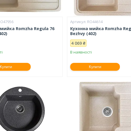
RO47956
RO44614
 мийка Romzha Regula 76
Кухонна мийка Romzha Reg
402)
Bezhvy (402)
4 069 ₴
ті
В наявності
Купити
Купити