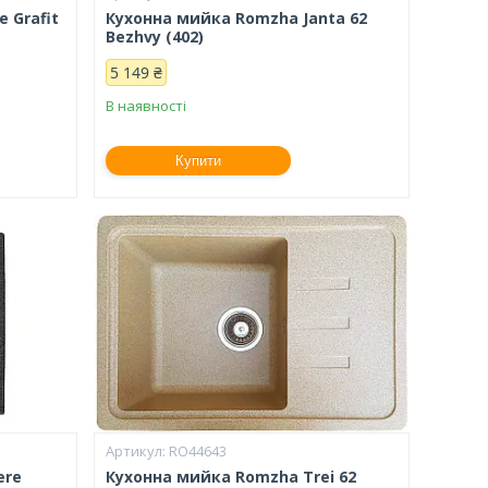
 Grafit
Кухонна мийка Romzha Janta 62
Bezhvy (402)
5 149 ₴
В наявності
Купити
RO44643
ere
Кухонна мийка Romzha Trei 62