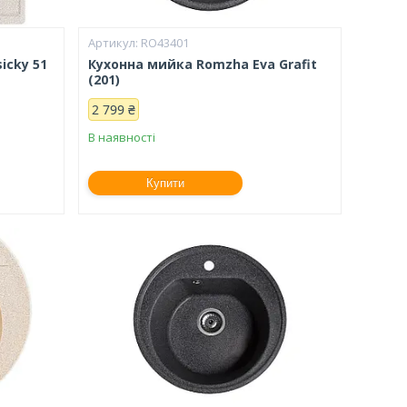
RO43401
icky 51
Кухонна мийка Romzha Eva Grafit
(201)
2 799 ₴
В наявності
Купити