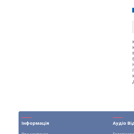
Інформація
Аудіо Ві
Про компанію
Телевізор