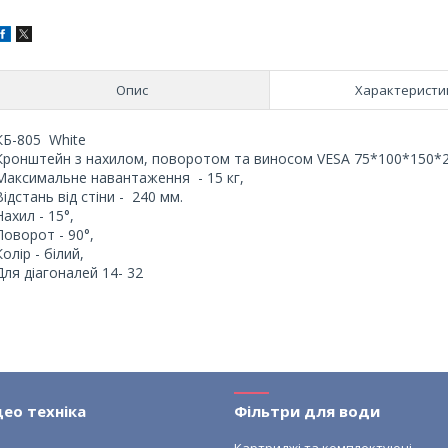
Опис
Характеристи
КБ-805 White
Кронштейн з нахилом, поворотом та виносом VESA 75*100*150*
Maксимальне навантаження - 15 кг,
Відстань від стіни - 240 мм.
Нахил - 15°,
Поворот - 90°,
Колір - білий,
Для діагоналей 14- 32
део техніка
Фільтри для води
и
Картриджі та комплектуючі