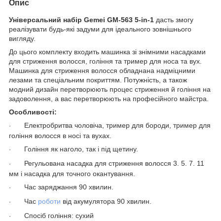
Опис
Універсальний набір Gemei GM-563 5-in-1
дасть змогу
реалізувати будь-які задуми для ідеального зовнішнього
вигляду.
До цього комплекту входить машинка зі знімними насадками
для стриження волосся, гоління та тример для носа та вух.
Машинка для стриження волосся обладнана надміцними
лезами та спеціальним покриттям. Потужність, а також
модний дизайн перетворюють процес стриження й гоління на
задоволення, а вас перетворюють на професійного майстра.
Особливості:
Електробритва чоловіча, тример для бороди, тример для
·
гоління волосся в носі та вухах.
Гоління як наголо, так і під щетину.
·
Регульована насадка для стриження волосся 3. 5. 7. 11
·
мм і насадка для точного окантування.
Час заряджання 90 хвилин.
·
Час
роботи
від акумулятора 90 хвилин.
·
Спосіб гоління: сухий
·