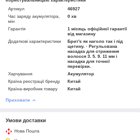
Артикул
46927
Час заряду акумулятора,
0 хв
мін
Гарантія
1 місяць офіційної гарантії
від магазину
Додаткові характеристики
Брит'є як наголо так і під
щетину. · Регульована
насадка для стриження
волосся 3. 5. 9. 11 мм і
насадка для точної
перевірки.
Харчування
Акумулятор
Країна реєстрації бренду
Китай
Країна-виробник товару
Китай
Приховати
Умови доставки
Нова Пошта