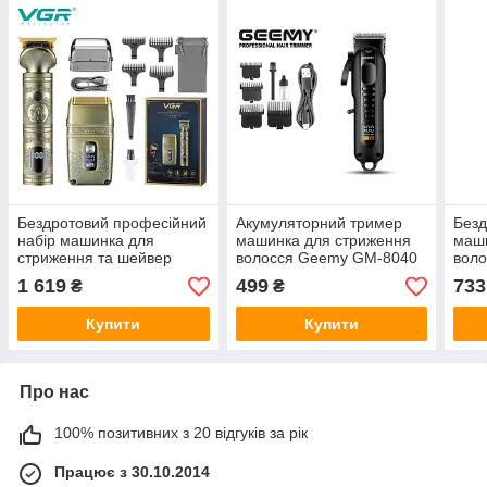
Бездротовий професійний
Акумуляторний тример
Безд
набір машинка для
машинка для стриження
маши
стриження та шейвер
волосся Geemy GM-8040
воло
VGR-649, чоловічий
з 4 насадками
трим
1 619
499
733
₴
₴
акумуляторний тример
вусі
Купити
Купити
Про нас
100% позитивних з 20 відгуків за рік
Працює з 30.10.2014