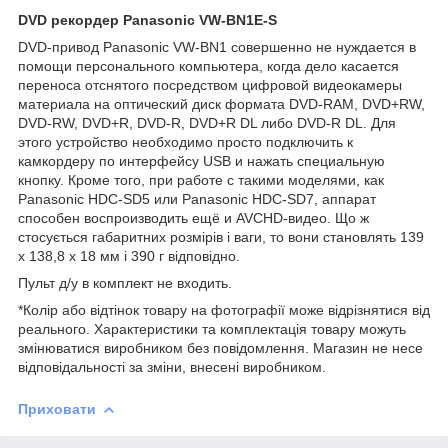
DVD рекордер Panasonic VW-BN1E-S
DVD-привод Panasonic VW-BN1 совершенно не нуждается в
помощи персонального компьютера, когда дело касается
переноса отснятого посредством цифровой видеокамеры
материала на оптический диск формата DVD-RAM, DVD+RW,
DVD-RW, DVD+R, DVD-R, DVD+R DL либо DVD-R DL. Для
этого устройство необходимо просто подключить к
камкордеру по интерфейсу USB и нажать специальную
кнопку. Кроме того, при работе с такими моделями, как
Panasonic HDC-SD5 или Panasonic HDC-SD7, аппарат
способен воспроизводить ещё и AVCHD-видео. Що ж
стосується габаритних розмірів і ваги, то вони становлять 139
x 138,8 x 18 мм і 390 г відповідно.
Пульт д/у в комплект не входить.
*Колір або відтінок товару на фотографії може відрізнятися від
реального. Характеристики та комплектація товару можуть
змінюватися виробником без повідомлення. Магазин не несе
відповідальності за зміни, внесені виробником.
Приховати