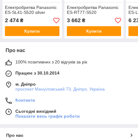
Електробритва Panasonic
Електробритва Panasonic
Елек
ES-SL41-S520 silver
ES-RT77-S520
ES-
2 474
3 662
6 2
₴
₴
Купити
Купити
Про нас
100% позитивних з 20 відгуків за рік
Працює з 30.10.2014
м. Дніпро
проспект Мануіловський 73, Дніпро, Україна
Контакти
Сьогодні вихідний
Показати весь графік роботи
Про нас