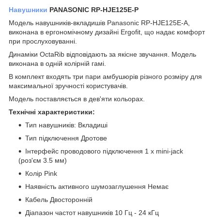
Навушники
PANASONIC RP-HJE125E-P
Модель навушників-вкладишів Panasonic RP-HJE125E-A,
виконана в ергономічному дизайні Ergofit, що надає комфорт
при прослуховуванні.
Динаміки OctaRib відповідають за якісне звучання. Модель
виконана в одній колірній гамі.
В комплект входять три пари амбушюрів різного розміру для
максимальної зручності користувачів.
Модель поставляється в дев'яти кольорах.
Технічні характеристики:
Тип навушників: Вкладиші
Тип підключення Дротове
Інтерфейс проводового підключення 1 x mini-jack
(роз'єм 3.5 мм)
Колір Pink
Наявність активного шумозаглушення Немає
Кабель Двосторонній
Діапазон частот навушників 10 Гц - 24 кГц