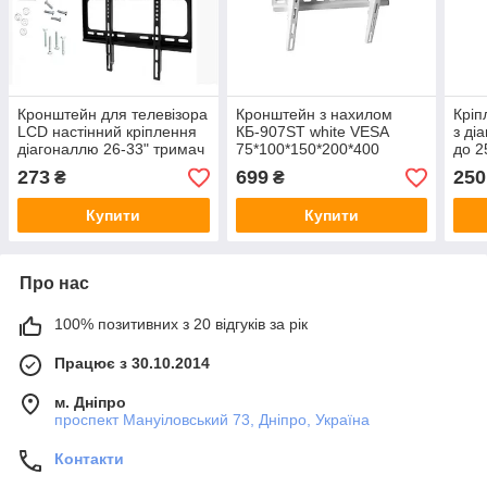
Кронштейн для телевізора
Кронштейн з нахилом
Кріп
LCD настінний кріплення
КБ-907ST white VESA
з ді
діагоналлю 26-33" тримач
75*100*150*200*400
до 2
для плазми
273
699
250
₴
₴
Купити
Купити
Про нас
100% позитивних з 20 відгуків за рік
Працює з 30.10.2014
м. Дніпро
проспект Мануіловський 73, Дніпро, Україна
Контакти