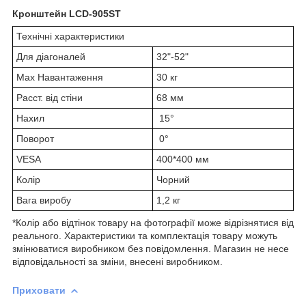
Кронштейн LCD-905ST
Технічні характеристики
Для діагоналей
32"-52"
Max Навантаження
30 кг
Расст. від стіни
68 мм
Нахил
15°
Поворот
0°
VESA
400*400 мм
Колір
Чорний
Вага виробу
1,2 кг
*Колір або відтінок товару на фотографії може відрізнятися від
реального. Характеристики та комплектація товару можуть
змінюватися виробником без повідомлення. Магазин не несе
відповідальності за зміни, внесені виробником.
Приховати