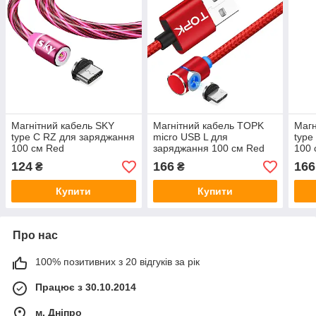
Магнітний кабель SKY
Магнітний кабель TOPK
Магн
type C RZ для заряджання
micro USB L для
type
100 см Red
заряджання 100 см Red
100 
124
166
166
₴
₴
Купити
Купити
Про нас
100% позитивних з 20 відгуків за рік
Працює з 30.10.2014
м. Дніпро