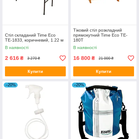
Тіковий стіл розкладний
Стіл складаний Time Eco
прямокутний Time Eco TE-
ТЕ-1833, коричневий, 1.22 м
180T
В наявності
В наявності
2 616
16 800
₴
₴
3 270 ₴
21 000 ₴
Купити
Купити
–20%
–20%