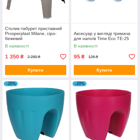
Столик-табурет приставний
Prosperplast Milane, сіро-
Аксесуар у вигляді тримача
бежевий
для напоїв Time Eco TE-25
В наявності
В наявності
1 350
95
₴
₴
2 280 ₴
126 ₴
Купити
Купити
–20%
–20%