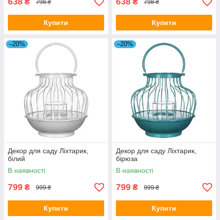
638
638
₴
₴
798 ₴
798 ₴
Купити
Купити
–20%
–20%
Декор для саду Ліхтарик,
Декор для саду Ліхтарик,
білий
бірюза
В наявності
В наявності
799
799
₴
₴
999 ₴
999 ₴
Купити
Купити