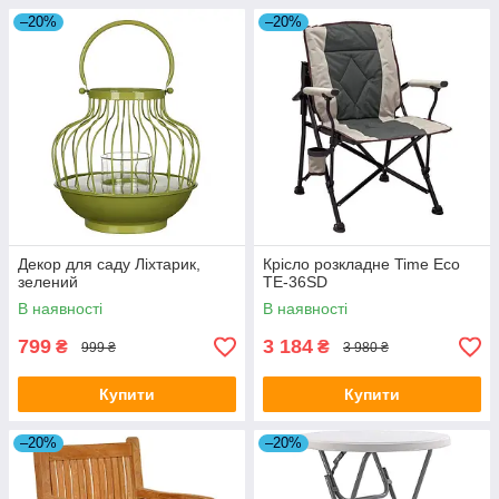
–20%
–20%
Декор для саду Ліхтарик,
Крісло розкладне Time Eco
зелений
TE-36SD
В наявності
В наявності
799
3 184
₴
₴
999 ₴
3 980 ₴
Купити
Купити
–20%
–20%