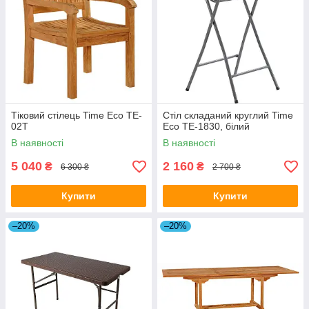
Тіковий стілець Time Eco TE-
Стіл складаний круглий Time
02T
Eco ТЕ-1830, білий
В наявності
В наявності
5 040
2 160
₴
₴
6 300 ₴
2 700 ₴
Купити
Купити
–20%
–20%