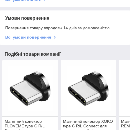
Умови повернення
Повернення товару впродовж 14 днів за домовленістю
Всі умови повернення
Подібні товари компанії
Магнітний конектор
Магнітний конектор XOKO
Магн
FLOVEME type C R/L
type C R/L Connect для
REMA