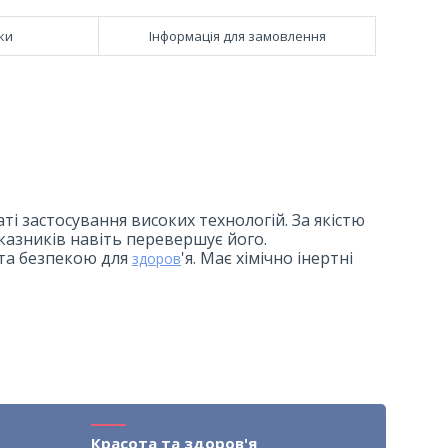
ки
Інформація для замовлення
ті застосування високих технологій. За якістю
оказників навіть перевершує його.
 та безпекою для
'я. Має хімічно інертні
здоров
Красота та здоров'я