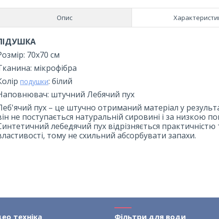
Опис
Характеристи
ПІДУШКА
Розмір: 70х70 см
Тканина: мікрофібра
Колір
: білий
подушки
Наповнювач: штучний Лебячий пух
Леб'ячий пух – це штучно отриманий матеріал у результа
він не поступається натуральній сировині і за низкою п
Синтетичний лебедячий пух відрізняється практичністю
властивості, тому не схильний абсорбувати запахи.
део техніка
Фільтри для води