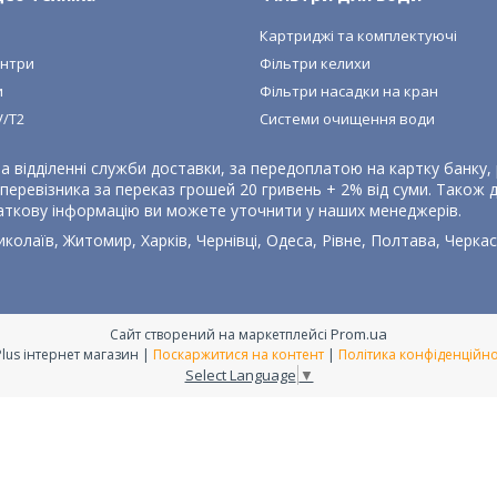
и
Картриджі та комплектуючі
ентри
Фільтри келихи
и
Фільтри насадки на кран
V/T2
Системи очищення води
а відділенні служби доставки, за передоплатою на картку банку
еревізника за переказ грошей 20 гривень + 2% від суми. Також де
аткову інформацію ви можете уточнити у наших менеджерів.
колаїв, Житомир, Харків, Чернівці, Одеса, Рівне, Полтава, Черкаси
Prom.ua
Сайт створений на маркетплейсі
E-Plus інтернет магазин |
Поскаржитися на контент
|
Політика конфіденційно
Select Language
▼