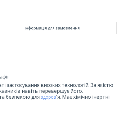
Інформація для замовлення
афії
ті застосування високих технологій. За якістю
оказників навіть перевершує його.
 та безпекою для
'я. Має хімічно інертні
здоров