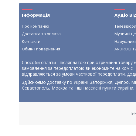
Інформація
Аудіо Ві
Про компанію
Телевізор
Доставка та оплата
Музичні ц
Контакти
Навушник
Обмін і повернення
ANDROID T
Способи оплати - післяплатою при отриманні товару н
замовлення за передоплатою ви економите на комісії п
відправляються за умови часткової передоплати, дод
Здійснюємо доставку по Україні: Запоріжжя, Дніпро, Ми
Севастополь, Москва та інші населені пункти України.