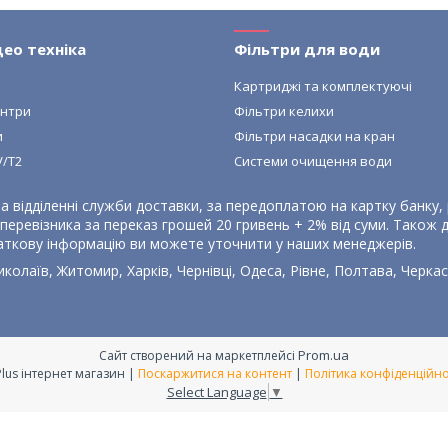
део техніка
Фільтри для води
и
Картриджі та комплектуючі
ентри
Фільтри келихи
и
Фільтри насадки на кран
V/T2
Системи очищення води
а відділенні служби доставки, за передоплатою на картку банку
еревізника за переказ грошей 20 гривень + 2% від суми. Також де
аткову інформацію ви можете уточнити у наших менеджерів.
колаїв, Житомир, Харків, Чернівці, Одеса, Рівне, Полтава, Черкаси
Prom.ua
Сайт створений на маркетплейсі
E-Plus інтернет магазин |
Поскаржитися на контент
|
Політика конфіденційно
Select Language
▼