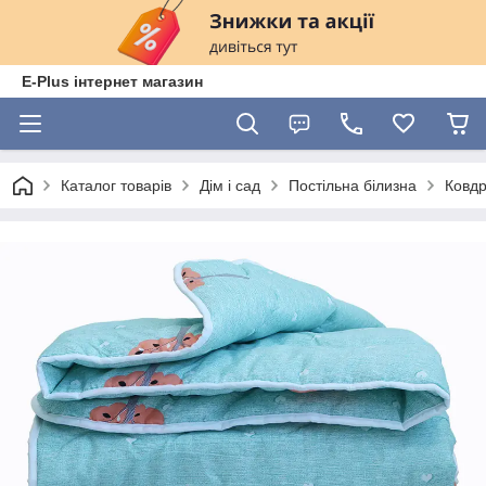
E-Plus інтернет магазин
Каталог товарів
Дім і сад
Постільна білизна
Ковд