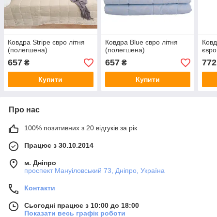
Ковдра Stripe євро літня
Ковдра Blue євро літня
Ковд
(полегшена)
(полегшена)
євр
657
657
772
₴
₴
Купити
Купити
Про нас
100% позитивних з 20 відгуків за рік
Працює з 30.10.2014
м. Дніпро
проспект Мануіловський 73, Дніпро, Україна
Контакти
Сьогодні працює з 10:00 до 18:00
Показати весь графік роботи