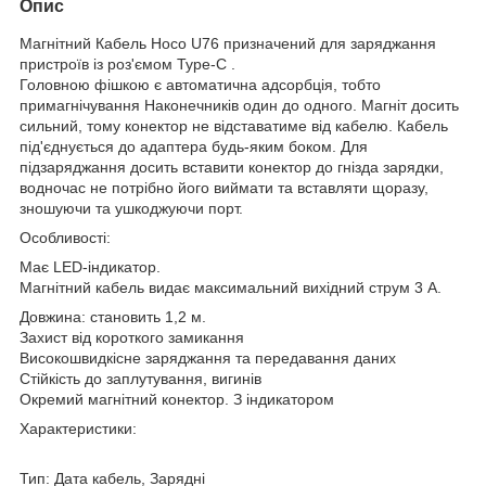
Опис
Магнітний Кабель Hoco U76 призначений для заряджання
пристроїв із роз'ємом
Type-C
.
Головною фішкою є автоматична адсорбція, тобто
примагнічування Наконечників один до одного. Магніт досить
сильний, тому конектор не відставатиме від кабелю. Кабель
під'єднується до адаптера будь-яким боком. Для
підзаряджання досить вставити конектор до гнізда зарядки,
водночас не потрібно його виймати та вставляти щоразу,
зношуючи та ушкоджуючи порт.
Особливості:
Має LED-індикатор.
Магнітний кабель видає максимальний вихідний струм 3 А.
Довжина: становить 1,2 м.
Захист від короткого замикання
Високошвидкісне заряджання та передавання даних
Стійкість до заплутування, вигинів
Окремий магнітний конектор. З індикатором
Характеристики:
Тип: Дата кабель, Зарядні