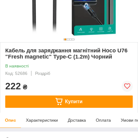
Кабель для заряджання магнітний Hoco U76
"Fresh magnetic" Type-C (1.2m) Чорний
В наявності
Код: 52686
Роздріб
222
₴
Купити
Опис
Характеристики
Доставка
Оплата
Умови п