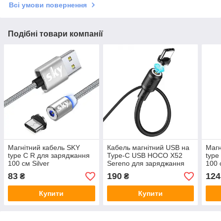
Всі умови повернення
Подібні товари компанії
Магнітний кабель SKY
Кабель магнітний USB на
Магн
type C R для заряджання
Type-C USB HOCO X52
type
100 см Silver
Sereno для заряджання
100 
Чорний
83
190
124
₴
₴
Купити
Купити