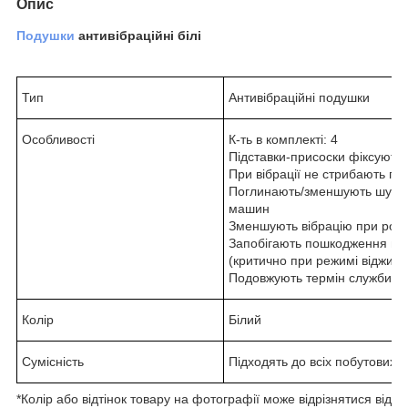
Опис
Подушки
антивібраційні білі
Тип
Антивібраційні подушки
Особливості
К-ть в комплекті: 4
Підставки-присоски фіксуютьс
При вібрації не стрибають по
Поглинають/зменшують шум п
машин
Зменшують вібрацію при робо
Запобігають пошкодження покр
(критично при режимі віджим
Подовжують термін служби, з
Колір
Білий
Сумісність
Підходять до всіх побутових 
*Колір або відтінок товару на фотографії може відрізнятися від