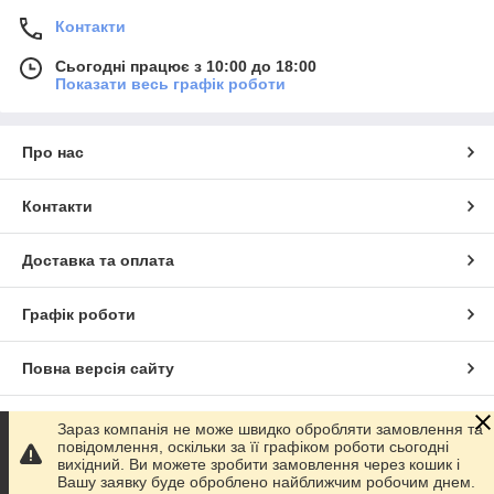
Контакти
Сьогодні працює з 10:00 до 18:00
Показати весь графік роботи
Про нас
Контакти
Доставка та оплата
Графік роботи
Повна версія сайту
Сайт створено на маркетплейсі
Prom.ua
Зараз компанія не може швидко обробляти замовлення та
повідомлення, оскільки за її графіком роботи сьогодні
вихідний. Ви можете зробити замовлення через кошик і
Політика конфіденційності
Вашу заявку буде оброблено найближчим робочим днем.