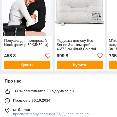
Подушка для подорожей
Подушка для сну Eco
М'як
black (розмір 50*35*30cм)
Series 3 антимікробна
плед
46*72 см білий Colorful
3в1 
Home 014-12-40
458
999
735
₴
₴
Купити
Купити
Про нас
100% позитивних з 20 відгуків за рік
Працює з 30.10.2014
м. Дніпро
проспект Мануіловський 73, Дніпро, Україна