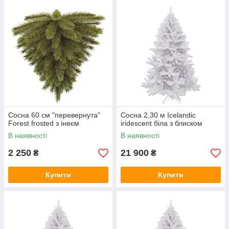
Сосна 60 см "перевернута"
Сосна 2,30 м Icelandic
Forest frosted з інеєм
iridescent біла з блиском
В наявності
В наявності
2 250
21 900
₴
₴
Купити
Купити