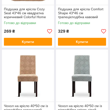
Подушка для крісла Cozy
Подушка для крісла Comfort
Seat 43*46 см квадратна
Shape 43*46 см
коричневий Colorful Home
трапецієподібна кавовий
040-3-80BR
Colorful Home 040-5-80-3
Готово до відправки
Готово до відправки
269
329
₴
₴
Купити
Купити
Чохол на крісло 40*50 см із
Чохол на крісло 40*50 см із
мікрофібри коричневий
мікрофібри світло-сірий