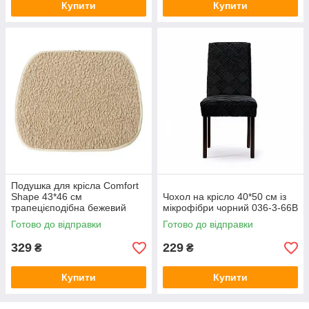
Купити
Купити
Подушка для крісла Comfort
Shape 43*46 см
Чохол на крісло 40*50 см із
трапецієподібна бежевий
мікрофібри чорний 036-3-66B
040-5-80-6
Готово до відправки
Готово до відправки
329
229
₴
₴
Купити
Купити