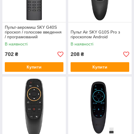
Пульт-аеромиш SKY G40S
гіроскоп / голосове введення
Пульт Air SKY G10S Pro з
/ програмований
гіроскопом Android
В наявності
В наявності
702
208
₴
₴
Купити
Купити