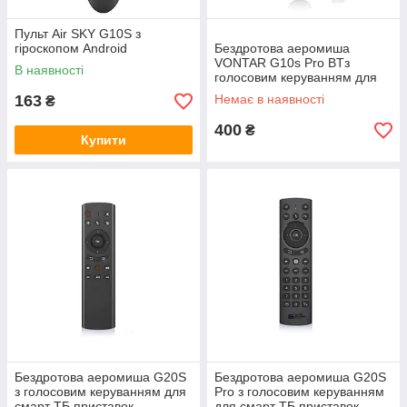
Пульт Air SKY G10S з
гіроскопом Android
Бездротова аеромиша
VONTAR G10s Pro BTз
В наявності
голосовим керуванням для
смарт ТБ приставок
163
Немає в наявності
₴
400
₴
Купити
Бездротова аеромиша G20S
Бездротова аеромиша G20S
з голосовим керуванням для
Pro з голосовим керуванням
смарт ТБ приставок
для смарт ТБ приставок