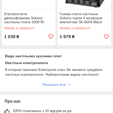
Електроплита
Газова плита настільна
двоконфоркова Sokany
Sokany чорна 4 конфорки
настільна плита 2000 Вт
кемпінгова SK-6004-Black
електрична плитка
Немає в наявності
Немає в наявності
портативна для дому дачі
SK-5107
1 039
1 979
₴
₴
Види настільних кухонних плит
Настільні електроплити
В інтернет магазині Електронік плюс Ви зможете придбати
настільні електроплити. Найпростішим видом настільної
плити є електроплита, що працює від мережі. Вона дозволяє
готувати їжу на сковорідці або каструлі, а також її можна
Показати все
використовувати для кип'ятіння води в чайнику. Таким чином,
ця плита є універсальною. Цей вид плит прийнятний в якості
єдиного кухонного вогнища або пари ярусів/полиць.
Про нас
Температуру можна регулювати. Хоча настільна плита
електрична живиться від мережі, цей вид малої плити є
100% позитивних з 20 відгуків за рік
переносним, так що можна легко взяти її з собою, коли ви