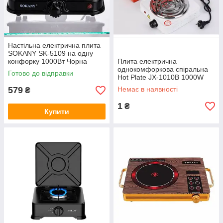
Настільна електрична плита
SOKANY SK-5109 на одну
конфорку 1000Вт Чорна
Плита електрична
однокомфоркова спіральна
Готово до відправки
Hot Plate JX-1010B 1000W
електроплита
579
Немає в наявності
₴
1
₴
Купити