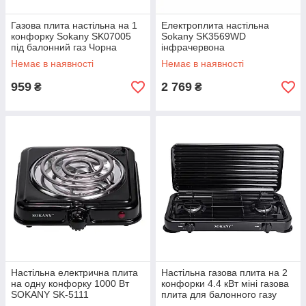
Газова плита настільна на 1
Електроплита настільна
конфорку Sokany SK07005
Sokany SK3569WD
під балонний газ Чорна
інфрачервона
одноконфорочна 2000 Вт
Немає в наявності
Немає в наявності
959
2 769
₴
₴
Настільна електрична плита
Настільна газова плита на 2
на одну конфорку 1000 Вт
конфорки 4.4 кВт міні газова
SOKANY SK-5111
плита для балонного газу
Чорна Sokany SK-6002B