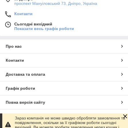
проспект Мануіловський 73, Дніпро, Україна
Контакти
Сьогодні вихідний
Показати весь графік роботи
Про нас
Контакти
Доставка та оплата
Графік роботи
Повна версія сайту
Сайт створено на маркетплейсі
Prom.ua
Зараз компанія не може швидко обробляти замовлення та
повідомлення, оскільки за її графіком роботи сьогодні
вихідний. Ви можете зробити замовлення через кошик і