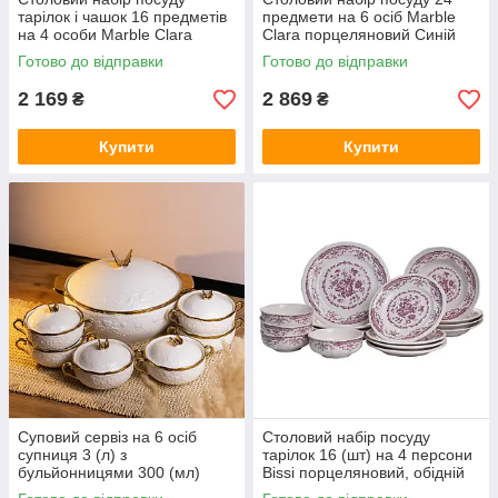
тарілок і чашок 16 предметів
предмети на 6 осіб Marble
на 4 особи Marble Clara
Clara порцеляновий Синій
порцеляновий Синій MD-16-
MD-24-3B
Готово до відправки
Готово до відправки
3B
2 169
2 869
₴
₴
Купити
Купити
Суповий сервіз на 6 осіб
Столовий набір посуду
супниця 3 (л) з
тарілок 16 (шт) на 4 персони
бульйонницями 300 (мл)
Bissi порцеляновий, обідній
тарілки для супу SPW-16
столовий сервіз тарілок