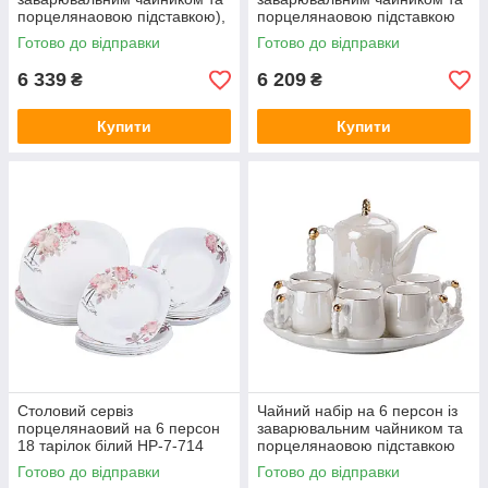
порцелянаовою підставкою),
порцелянаовою підставкою
сірий HP-15-5
Зелений HP-15-6
Готово до відправки
Готово до відправки
6 339
6 209
₴
₴
Купити
Купити
Столовий сервіз
Чайний набір на 6 персон із
порцелянаовий на 6 персон
заварювальним чайником та
18 тарілок білий HP-7-714
порцелянаовою підставкою
Білий HP-15-7
Готово до відправки
Готово до відправки