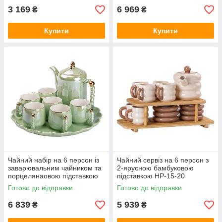
3 169
6 969
₴
₴
Купити
Купити
Чайний набір на 6 персон із
Чайний сервіз на 6 персон з
заварювальним чайником та
2-ярусною бамбуковою
порцелянаовою підставкою
підставкою HP-15-20
Зелений HP-15-8
Готово до відправки
Готово до відправки
6 839
5 939
₴
₴