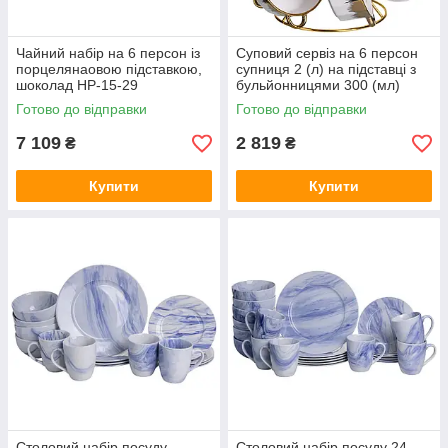
Чайний набір на 6 персон із
Суповий сервіз на 6 персон
порцелянаовою підставкою,
супниця 2 (л) на підставці з
шоколад HP-15-29
бульйонницями 300 (мл)
тарілки для супу ML-T35
Готово до відправки
Готово до відправки
7 109
2 819
₴
₴
Купити
Купити
Столовий набір посуду
Столовий набір посуду 24