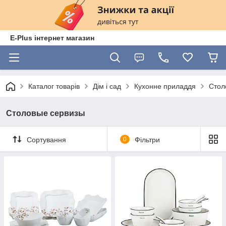
E-Plus інтернет магазин
Каталог товарів
Дім і сад
Кухонне приладдя
Стол
Столовые сервизы
Сортування
0
Фільтри