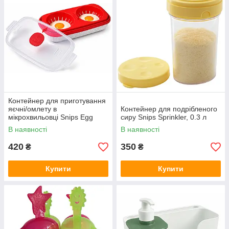
Контейнер для приготування
яєчні/омлету в
Контейнер для подрібленого
мікрохвильовці Snips Egg
сиру Snips Sprinkler, 0.3 л
Poacher, 0.75 л
В наявності
В наявності
420
350
₴
₴
Купити
Купити