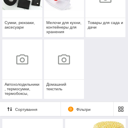
Сумки, рюкзаки,
Мелочи для кухни,
Товары для сада и
аксесуари
контейнеры для
дачи
хранения
продуктов
Автохолодильники
Домашний
, термосумки,
текстиль
термобоксы,
аккумуляторы
холода
Сортування
0
Фільтри