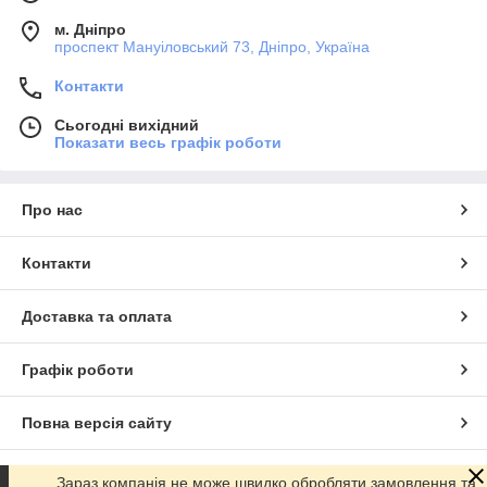
м. Дніпро
проспект Мануіловський 73, Дніпро, Україна
Контакти
Сьогодні вихідний
Показати весь графік роботи
Про нас
Контакти
Доставка та оплата
Графік роботи
Повна версія сайту
Сайт створено на маркетплейсі
Prom.ua
Зараз компанія не може швидко обробляти замовлення та